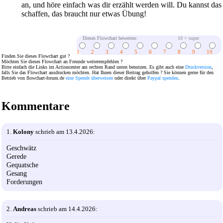
an, und höre einfach was dir erzählt werden will. Du kannst das
schaffen, das braucht nur etwas Übung!
Dieses Flowchart bewerten:
10 = super
1
2
3
4
5
6
7
8
9
10
Finden Sie dieses Flowchart gut ?
Möchten Sie dieses Flowchart an Freunde weiterempfehlen ?
Bitte einfach die Links im Actioncenter am rechten Rand unten benutzen. Es gibt auch eine
Druckversion
,
falls Sie das Flowchart ausdrucken möchten. Hat Ihnen dieser Beitrag geholfen ? Sie können gerne für den
Betrieb von flowchart-forum.de
eine Spende überweisen
oder direkt über
Paypal spenden
.
Kommentare
1.
Kolony
schrieb am 13.4.2026:
Geschwätz
Gerede
Gequatsche
Gesang
Forderungen
2.
Andreas
schrieb am 14.4.2026: